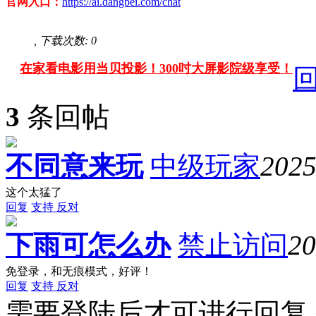
官网入口：
https://ai.dangbei.com/chat
, 下载次数: 0
在家看电影用当贝投影！300吋大屏影院级享受！
3
条回帖
不同意来玩
中级玩家
2025
这个太猛了
回复
支持
反对
下雨可怎么办
禁止访问
20
免登录，和无痕模式，好评！
回复
支持
反对
需要登陆后才可进行回复