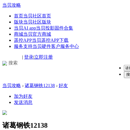
当贝攻略
首页
当贝社区首页
版块
当贝社区版块
当贝AI app
当贝投影固件合集
商城
当贝官方商城
遥控APP
当贝遥控APP下载
服务支持
当贝硬件客户服务中心
|
登录
|
立即注册
搜索
搜
当贝攻略
›
诸葛钢铁12138
›
好友
加为好友
发送消息
诸葛钢铁12138