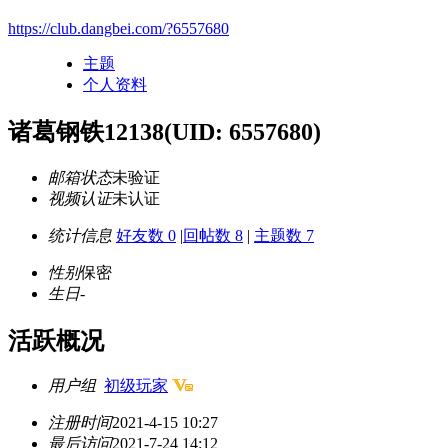
https://club.dangbei.com/?6557680
主题
个人资料
诸葛钢铁12138
(UID: 6557680)
邮箱状态
未验证
视频认证
未认证
统计信息
好友数 0
|
回帖数 8
|
主题数 7
性别
保密
生日
-
活跃概况
用户组
初级玩家
注册时间
2021-4-15 10:27
最后访问
2021-7-24 14:12