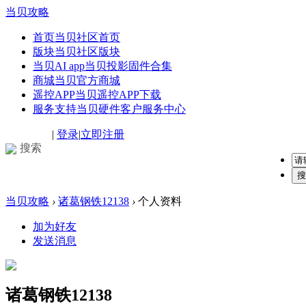
当贝攻略
首页
当贝社区首页
版块
当贝社区版块
当贝AI app
当贝投影固件合集
商城
当贝官方商城
遥控APP
当贝遥控APP下载
服务支持
当贝硬件客户服务中心
|
登录
|
立即注册
搜索
搜
当贝攻略
›
诸葛钢铁12138
›
个人资料
加为好友
发送消息
诸葛钢铁12138