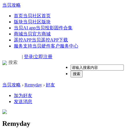
当贝攻略
首页
当贝社区首页
版块
当贝社区版块
当贝AI app
当贝投影固件合集
商城
当贝官方商城
遥控APP
当贝遥控APP下载
服务支持
当贝硬件客户服务中心
|
登录
|
立即注册
搜索
搜索
当贝攻略
›
Remyday
›
好友
加为好友
发送消息
Remyday