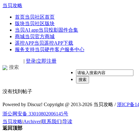
当贝攻略
首页
当贝社区首页
版块
当贝社区版块
当贝AI app
当贝投影固件合集
商城
当贝官方商城
遥控APP
当贝遥控APP下载
服务支持
当贝硬件客户服务中心
|
登录
|
立即注册
搜索
搜索
没有找到帖子
Powered by Discuz! Copyright @ 2013-2026 当贝攻略 /
浙ICP备14
浙公网安备 33010802006145号
当贝攻略
|
Archiver
|
联系我们
|
导读
返回顶部