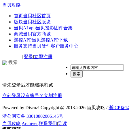
当贝攻略
首页
当贝社区首页
版块
当贝社区版块
当贝AI app
当贝投影固件合集
商城
当贝官方商城
遥控APP
当贝遥控APP下载
服务支持
当贝硬件客户服务中心
|
登录
|
立即注册
搜索
搜索
请先登录后才能继续浏览
立刻登录
没有账号？立刻注册
Powered by Discuz! Copyright @ 2013-2026 当贝攻略 /
浙ICP备14
浙公网安备 33010802006145号
当贝攻略
|
Archiver
|
联系我们
|
导读