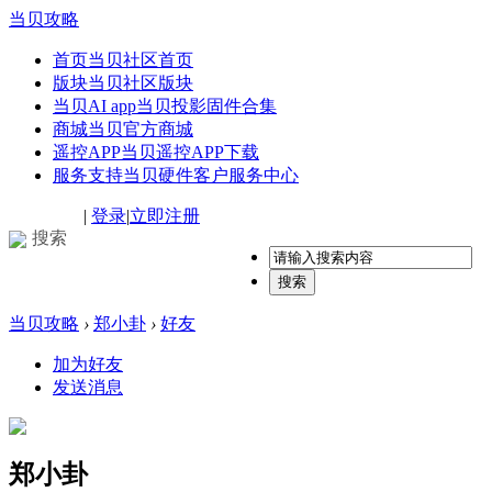
当贝攻略
首页
当贝社区首页
版块
当贝社区版块
当贝AI app
当贝投影固件合集
商城
当贝官方商城
遥控APP
当贝遥控APP下载
服务支持
当贝硬件客户服务中心
|
登录
|
立即注册
搜索
搜索
当贝攻略
›
郑小卦
›
好友
加为好友
发送消息
郑小卦