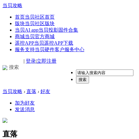
当贝攻略
首页
当贝社区首页
版块
当贝社区版块
当贝AI app
当贝投影固件合集
商城
当贝官方商城
遥控APP
当贝遥控APP下载
服务支持
当贝硬件客户服务中心
|
登录
|
立即注册
搜索
搜索
当贝攻略
›
直落
›
好友
加为好友
发送消息
直落