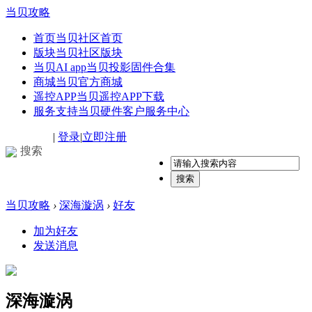
当贝攻略
首页
当贝社区首页
版块
当贝社区版块
当贝AI app
当贝投影固件合集
商城
当贝官方商城
遥控APP
当贝遥控APP下载
服务支持
当贝硬件客户服务中心
|
登录
|
立即注册
搜索
搜索
当贝攻略
›
深海漩涡
›
好友
加为好友
发送消息
深海漩涡