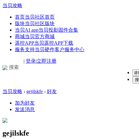
当贝攻略
首页
当贝社区首页
版块
当贝社区版块
当贝AI app
当贝投影固件合集
商城
当贝官方商城
遥控APP
当贝遥控APP下载
服务支持
当贝硬件客户服务中心
|
登录
|
立即注册
搜索
搜
当贝攻略
›
gejilskfe
›
好友
加为好友
发送消息
gejilskfe