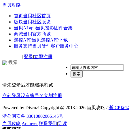
当贝攻略
首页
当贝社区首页
版块
当贝社区版块
当贝AI app
当贝投影固件合集
商城
当贝官方商城
遥控APP
当贝遥控APP下载
服务支持
当贝硬件客户服务中心
|
登录
|
立即注册
搜索
搜索
请先登录后才能继续浏览
立刻登录
没有账号？立刻注册
Powered by Discuz! Copyright @ 2013-2026 当贝攻略 /
浙ICP备14
浙公网安备 33010802006145号
当贝攻略
|
Archiver
|
联系我们
|
导读