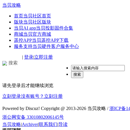
当贝攻略
首页
当贝社区首页
版块
当贝社区版块
当贝AI app
当贝投影固件合集
商城
当贝官方商城
遥控APP
当贝遥控APP下载
服务支持
当贝硬件客户服务中心
|
登录
|
立即注册
搜索
搜索
请先登录后才能继续浏览
立刻登录
没有账号？立刻注册
Powered by Discuz! Copyright @ 2013-2026 当贝攻略 /
浙ICP备14
浙公网安备 33010802006145号
当贝攻略
|
Archiver
|
联系我们
|
导读