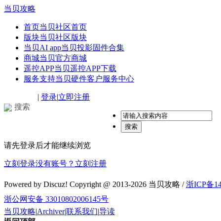
当贝攻略
首页
当贝社区首页
版块
当贝社区版块
当贝AI app
当贝投影固件合集
商城
当贝官方商城
遥控APP
当贝遥控APP下载
服务支持
当贝硬件客户服务中心
|
登录
|
立即注册
搜索
搜索
请先登录后才能继续浏览
立刻登录
没有账号？立刻注册
Powered by Discuz! Copyright @ 2013-2026 当贝攻略 /
浙ICP备14
浙公网安备 33010802006145号
当贝攻略
|
Archiver
|
联系我们
|
导读