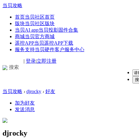
当贝攻略
首页
当贝社区首页
版块
当贝社区版块
当贝AI app
当贝投影固件合集
商城
当贝官方商城
遥控APP
当贝遥控APP下载
服务支持
当贝硬件客户服务中心
|
登录
|
立即注册
搜索
搜
当贝攻略
›
djrocky
›
好友
加为好友
发送消息
djrocky