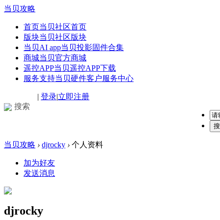
当贝攻略
首页
当贝社区首页
版块
当贝社区版块
当贝AI app
当贝投影固件合集
商城
当贝官方商城
遥控APP
当贝遥控APP下载
服务支持
当贝硬件客户服务中心
|
登录
|
立即注册
搜索
搜
当贝攻略
›
djrocky
›
个人资料
加为好友
发送消息
djrocky