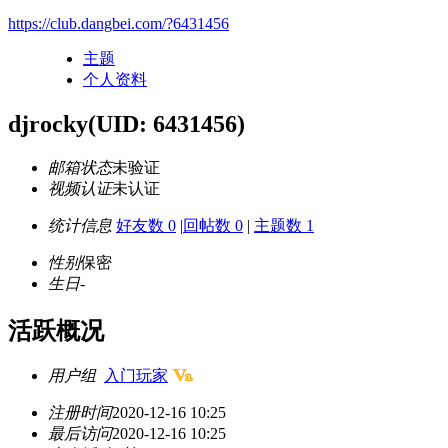
https://club.dangbei.com/?6431456
主题
个人资料
djrocky
(UID: 6431456)
邮箱状态
未验证
视频认证
未认证
统计信息
好友数 0
|
回帖数 0
|
主题数 1
性别
保密
生日
-
活跃概况
用户组
入门玩家
注册时间
2020-12-16 10:25
最后访问
2020-12-16 10:25