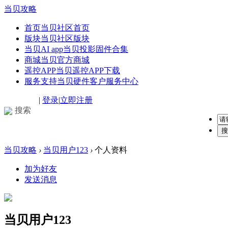
当贝攻略
首页
当贝社区首页
版块
当贝社区版块
当贝AI app
当贝投影固件合集
商城
当贝官方商城
遥控APP
当贝遥控APP下载
服务支持
当贝硬件客户服务中心
|
登录
|
立即注册
搜索
搜
当贝攻略
›
当贝用户123
›
个人资料
加为好友
发送消息
当贝用户123