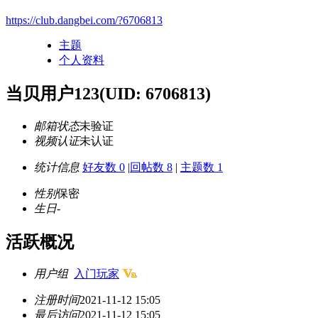
https://club.dangbei.com/?6706813
主题
个人资料
当贝用户123
(UID: 6706813)
邮箱状态
未验证
视频认证
未认证
统计信息
好友数 0
|
回帖数 8
|
主题数 1
性别
保密
生日
-
活跃概况
用户组
入门玩家
注册时间
2021-11-12 15:05
最后访问
2021-11-12 15:05