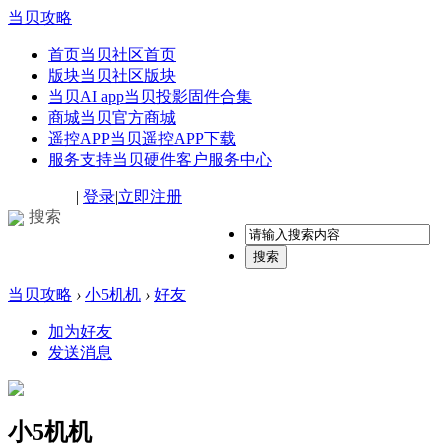
当贝攻略
首页
当贝社区首页
版块
当贝社区版块
当贝AI app
当贝投影固件合集
商城
当贝官方商城
遥控APP
当贝遥控APP下载
服务支持
当贝硬件客户服务中心
|
登录
|
立即注册
搜索
搜索
当贝攻略
›
小5机机
›
好友
加为好友
发送消息
小5机机