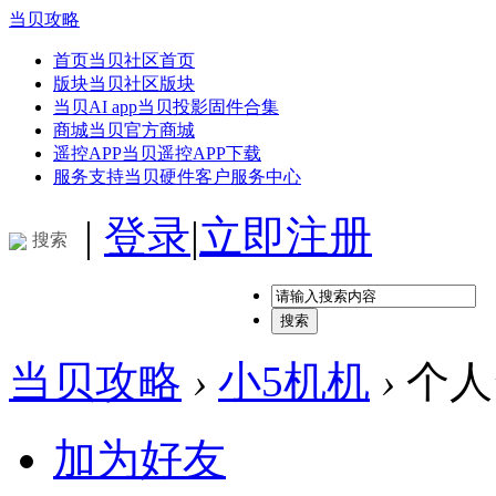
当贝攻略
首页
当贝社区首页
版块
当贝社区版块
当贝AI app
当贝投影固件合集
商城
当贝官方商城
遥控APP
当贝遥控APP下载
服务支持
当贝硬件客户服务中心
|
登录
|
立即注册
搜索
搜索
当贝攻略
›
小5机机
›
个人
加为好友