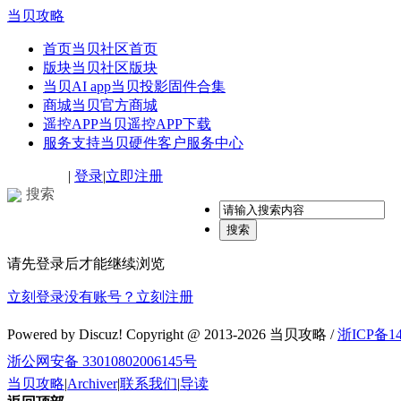
当贝攻略
首页
当贝社区首页
版块
当贝社区版块
当贝AI app
当贝投影固件合集
商城
当贝官方商城
遥控APP
当贝遥控APP下载
服务支持
当贝硬件客户服务中心
|
登录
|
立即注册
搜索
搜索
请先登录后才能继续浏览
立刻登录
没有账号？立刻注册
Powered by Discuz! Copyright @ 2013-2026 当贝攻略 /
浙ICP备14
浙公网安备 33010802006145号
当贝攻略
|
Archiver
|
联系我们
|
导读