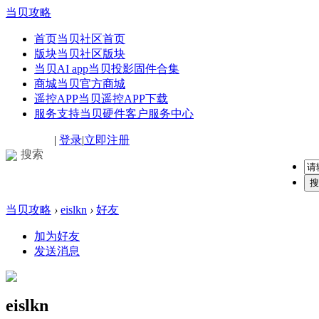
当贝攻略
首页
当贝社区首页
版块
当贝社区版块
当贝AI app
当贝投影固件合集
商城
当贝官方商城
遥控APP
当贝遥控APP下载
服务支持
当贝硬件客户服务中心
|
登录
|
立即注册
搜索
搜
当贝攻略
›
eislkn
›
好友
加为好友
发送消息
eislkn