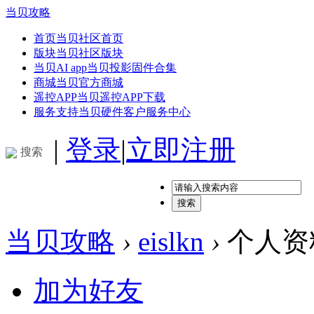
当贝攻略
首页
当贝社区首页
版块
当贝社区版块
当贝AI app
当贝投影固件合集
商城
当贝官方商城
遥控APP
当贝遥控APP下载
服务支持
当贝硬件客户服务中心
|
登录
|
立即注册
搜索
搜索
当贝攻略
›
eislkn
›
个人资
加为好友