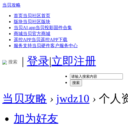
当贝攻略
首页
当贝社区首页
版块
当贝社区版块
当贝AI app
当贝投影固件合集
商城
当贝官方商城
遥控APP
当贝遥控APP下载
服务支持
当贝硬件客户服务中心
|
登录
|
立即注册
搜索
搜索
当贝攻略
›
jwdz10
›
个人
加为好友