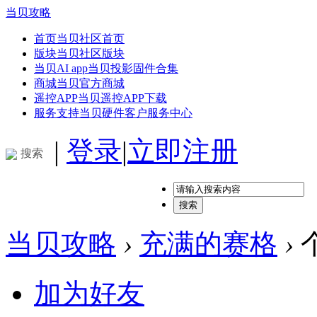
当贝攻略
首页
当贝社区首页
版块
当贝社区版块
当贝AI app
当贝投影固件合集
商城
当贝官方商城
遥控APP
当贝遥控APP下载
服务支持
当贝硬件客户服务中心
|
登录
|
立即注册
搜索
搜索
当贝攻略
›
充满的赛格
›
加为好友