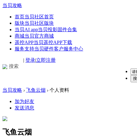
当贝攻略
首页
当贝社区首页
版块
当贝社区版块
当贝AI app
当贝投影固件合集
商城
当贝官方商城
遥控APP
当贝遥控APP下载
服务支持
当贝硬件客户服务中心
|
登录
|
立即注册
搜索
搜
当贝攻略
›
飞鱼云烟
›
个人资料
加为好友
发送消息
飞鱼云烟