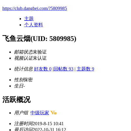
https://club.dangbei.com/?5809985
主题
个人资料
飞鱼云烟
(UID: 5809985)
邮箱状态
未验证
视频认证
未认证
统计信息
好友数 0
|
回帖数 93
|
主题数 9
性别
保密
生日
-
活跃概况
用户组
中级玩家
注册时间
2019-8-15 10:41
最后访问
2022-10-31 16:12