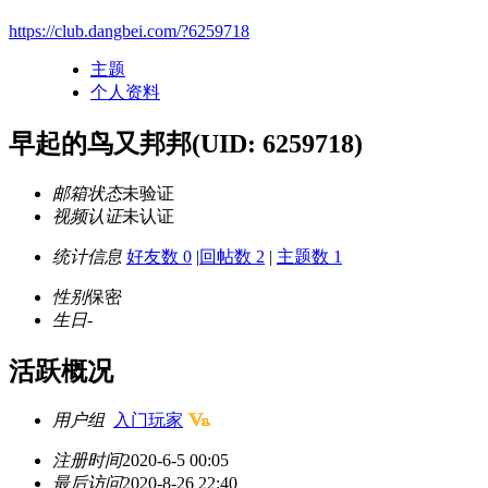
https://club.dangbei.com/?6259718
主题
个人资料
早起的鸟又邦邦
(UID: 6259718)
邮箱状态
未验证
视频认证
未认证
统计信息
好友数 0
|
回帖数 2
|
主题数 1
性别
保密
生日
-
活跃概况
用户组
入门玩家
注册时间
2020-6-5 00:05
最后访问
2020-8-26 22:40