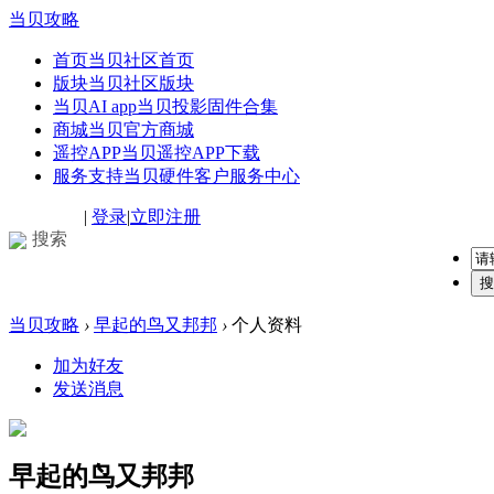
当贝攻略
首页
当贝社区首页
版块
当贝社区版块
当贝AI app
当贝投影固件合集
商城
当贝官方商城
遥控APP
当贝遥控APP下载
服务支持
当贝硬件客户服务中心
|
登录
|
立即注册
搜索
搜
当贝攻略
›
早起的鸟又邦邦
›
个人资料
加为好友
发送消息
早起的鸟又邦邦