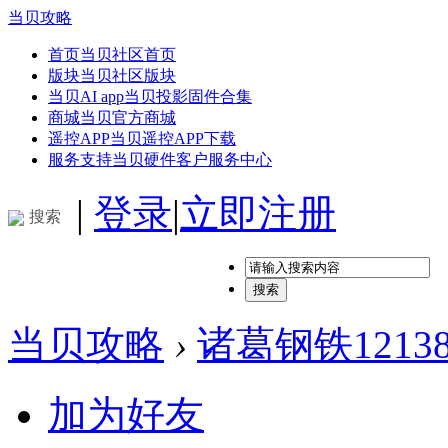
当贝攻略
首页
当贝社区首页
版块
当贝社区版块
当贝AI app
当贝投影固件合集
商城
当贝官方商城
遥控APP
当贝遥控APP下载
服务支持
当贝硬件客户服务中心
|
登录
|
立即注册
搜索
搜索
当贝攻略
›
诸葛钢铁1213
加为好友