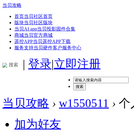
当贝攻略
首页
当贝社区首页
版块
当贝社区版块
当贝AI app
当贝投影固件合集
商城
当贝官方商城
遥控APP
当贝遥控APP下载
服务支持
当贝硬件客户服务中心
|
登录
|
立即注册
搜索
搜索
当贝攻略
›
w1550511
›
个
加为好友