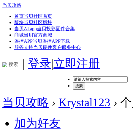
当贝攻略
首页
当贝社区首页
版块
当贝社区版块
当贝AI app
当贝投影固件合集
商城
当贝官方商城
遥控APP
当贝遥控APP下载
服务支持
当贝硬件客户服务中心
|
登录
|
立即注册
搜索
搜索
当贝攻略
›
Krystal123
›
个
加为好友