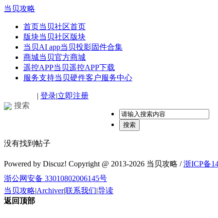
当贝攻略
首页
当贝社区首页
版块
当贝社区版块
当贝AI app
当贝投影固件合集
商城
当贝官方商城
遥控APP
当贝遥控APP下载
服务支持
当贝硬件客户服务中心
|
登录
|
立即注册
搜索
搜索
没有找到帖子
Powered by Discuz! Copyright @ 2013-2026 当贝攻略 /
浙ICP备14
浙公网安备 33010802006145号
当贝攻略
|
Archiver
|
联系我们
|
导读
返回顶部