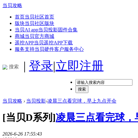
当贝攻略
首页
当贝社区首页
版块
当贝社区版块
当贝AI app
当贝投影固件合集
商城
当贝官方商城
遥控APP
当贝遥控APP下载
服务支持
当贝硬件客户服务中心
|
登录
|
立即注册
搜索
搜索
当贝攻略
›
当贝投影
›
凌晨三点看完球，早上九点开会
[当贝D系列]
凌晨三点看完球，
2026-6-26 17:55:43