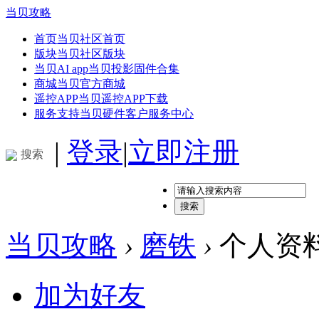
当贝攻略
首页
当贝社区首页
版块
当贝社区版块
当贝AI app
当贝投影固件合集
商城
当贝官方商城
遥控APP
当贝遥控APP下载
服务支持
当贝硬件客户服务中心
|
登录
|
立即注册
搜索
搜索
当贝攻略
›
磨铁
›
个人资
加为好友