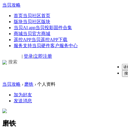
当贝攻略
首页
当贝社区首页
版块
当贝社区版块
当贝AI app
当贝投影固件合集
商城
当贝官方商城
遥控APP
当贝遥控APP下载
服务支持
当贝硬件客户服务中心
|
登录
|
立即注册
搜索
搜
当贝攻略
›
磨铁
›
个人资料
加为好友
发送消息
磨铁