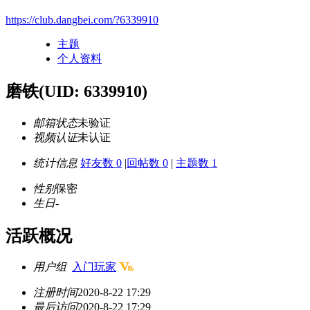
https://club.dangbei.com/?6339910
主题
个人资料
磨铁
(UID: 6339910)
邮箱状态
未验证
视频认证
未认证
统计信息
好友数 0
|
回帖数 0
|
主题数 1
性别
保密
生日
-
活跃概况
用户组
入门玩家
注册时间
2020-8-22 17:29
最后访问
2020-8-22 17:29