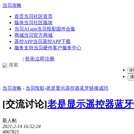
当贝攻略
首页
当贝社区首页
版块
当贝社区版块
当贝AI app
当贝投影固件合集
商城
当贝官方商城
遥控APP
当贝遥控APP下载
服务支持
当贝硬件客户服务中心
|
登录
|
立即注册
搜索
搜
当贝攻略
›
当贝投影
›
老是显示遥控器蓝牙链接成功
[交流讨论]
老是显示遥控器蓝牙
新人帖
2021-2-14 16:52:24
406782
1