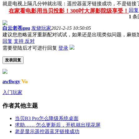
就是电视上隔几分钟就出现：遥控器蓝牙链接成功，不是链接了吗
回复
在家看电影用当贝投影！300吋大屏影院级享受！
1
条
白云老苍gou
发烧玩家
2021-2-15 10:50:05
建议您忽略蓝牙重新配对试试，如果还是出现类似问题，麻烦加qq：2
回复
支持
反对
需要登陆后才可进行回复
登录
发表回复
awfiwgy
入门玩家
作者其他主题
当贝B3 Pro怎么降级系统桌面
求助…… 怎么更新后，开机就出现花屏
老是显示遥控器蓝牙链接成功