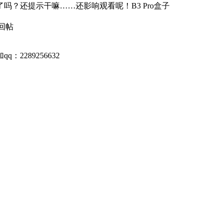
？还提示干嘛……还影响观看呢！B3 Pro盒子
回帖
289256632