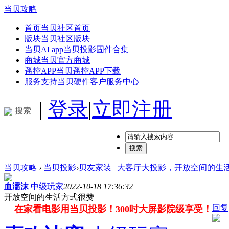
当贝攻略
首页
当贝社区首页
版块
当贝社区版块
当贝AI app
当贝投影固件合集
商城
当贝官方商城
遥控APP
当贝遥控APP下载
服务支持
当贝硬件客户服务中心
|
登录
|
立即注册
搜索
搜索
当贝攻略
›
当贝投影
›
贝友家装 | 大客厅大投影，开放空间的生活方
血濡沫
中级玩家
2022-10-18 17:36:32
开放空间的生活方式很赞
回复
在家看电影用当贝投影！300吋大屏影院级享受！