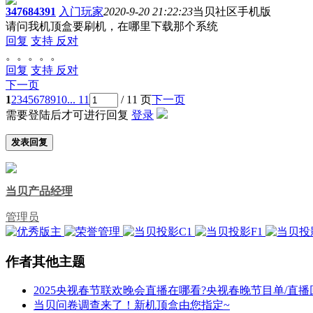
347684391
入门玩家
2020-9-20 21:22:23
当贝社区手机版
请问我机顶盒要刷机，在哪里下载那个系统
回复
支持
反对
。。。。。
回复
支持
反对
下一页
1
2
3
4
5
6
7
8
9
10
... 11
/ 11 页
下一页
需要登陆后才可进行回复
登录
发表回复
当贝产品经理
管理员
作者其他主题
2025央视春节联欢晚会直播在哪看?央视春晚节目单/直播回.
当贝问卷调查来了！新机顶盒由您指定~