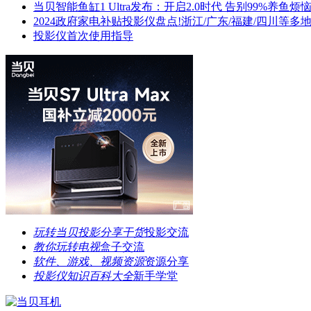
当贝智能鱼缸1 Ultra发布：开启2.0时代 告别99%养鱼烦
2024政府家电补贴投影仪盘点!浙江/广东/福建/四川等多
投影仪首次使用指导
玩转当贝投影分享干货
投影交流
教你玩转电视
盒子交流
软件、游戏、视频资源
资源分享
投影仪知识百科大全
新手学堂