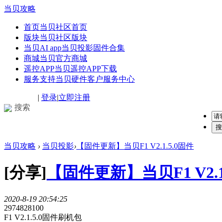
当贝攻略
首页
当贝社区首页
版块
当贝社区版块
当贝AI app
当贝投影固件合集
商城
当贝官方商城
遥控APP
当贝遥控APP下载
服务支持
当贝硬件客户服务中心
|
登录
|
立即注册
搜索
搜
当贝攻略
›
当贝投影
›
【固件更新】当贝F1 V2.1.5.0固件
[分享]
【固件更新】当贝F1 V2.1
2020-8-19 20:54:25
2974828
100
F1 V2.1.5.0固件刷机包