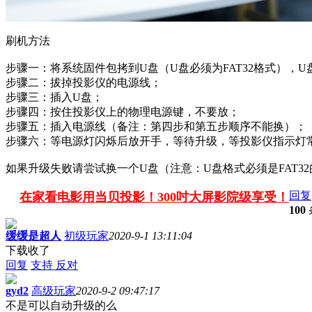
刷机方法
步骤一：将系统固件包拷到U盘（U盘必须为FAT32格式），
步骤二：拔掉投影仪的电源线；
步骤三：插入U盘；
步骤四：按住投影仪上的物理电源键，不要放；
步骤五：插入电源线（备注：第四步和第五步顺序不能换）；
步骤六：等电源灯闪烁后放开手，等待升级，等投影仪指示灯
如果升级失败请尝试换一个U盘（注意：U盘格式必须是FAT32
回复
在家看电影用当贝投影！300吋大屏影院级享受！
100
缓缓是超人
初级玩家
2020-9-1 13:11:04
下载收了
回复
支持
反对
gyd2
高级玩家
2020-9-2 09:47:17
不是可以自动升级的么