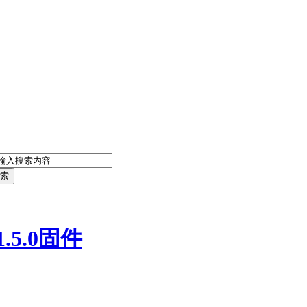
索
.5.0固件