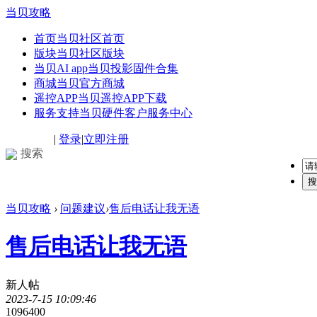
当贝攻略
首页
当贝社区首页
版块
当贝社区版块
当贝AI app
当贝投影固件合集
商城
当贝官方商城
遥控APP
当贝遥控APP下载
服务支持
当贝硬件客户服务中心
|
登录
|
立即注册
搜索
搜
当贝攻略
›
问题建议
›
售后电话让我无语
售后电话让我无语
新人帖
2023-7-15 10:09:46
109640
0