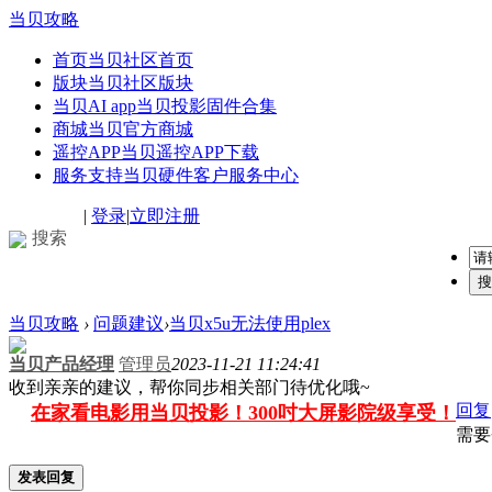
当贝攻略
首页
当贝社区首页
版块
当贝社区版块
当贝AI app
当贝投影固件合集
商城
当贝官方商城
遥控APP
当贝遥控APP下载
服务支持
当贝硬件客户服务中心
|
登录
|
立即注册
搜索
搜
当贝攻略
›
问题建议
›
当贝x5u无法使用plex
当贝产品经理
管理员
2023-11-21 11:24:41
收到亲亲的建议，帮你同步相关部门待优化哦~
回复
在家看电影用当贝投影！300吋大屏影院级享受！
需要
发表回复