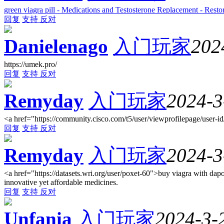
green viagra pill - Medications and Testosterone Replacement - Res
回复
支持
反对
Danielenago
入门玩家
202
https://umek.pro/
回复
支持
反对
Remyday
入门玩家
2024-3
<a href="https://community.cisco.com/t5/user/viewprofilepage/user-i
回复
支持
反对
Remyday
入门玩家
2024-3
<a href="https://datasets.wri.org/user/poxet-60">buy viagra with dap
innovative yet affordable medicines.
回复
支持
反对
Unfania
入门玩家
2024-3-