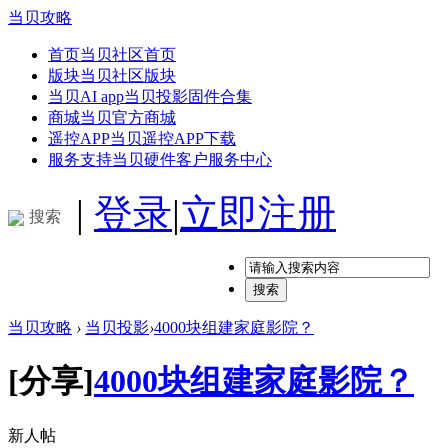
当贝攻略
首页
当贝社区首页
版块
当贝社区版块
当贝AI app
当贝投影固件合集
商城
当贝官方商城
遥控APP
当贝遥控APP下载
服务支持
当贝硬件客户服务中心
|
登录
|
立即注册
搜索
搜索
当贝攻略
›
当贝投影
›
4000块组建家庭影院？
[分享]
4000块组建家庭影院？
新人帖