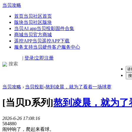
当贝攻略
首页
当贝社区首页
版块
当贝社区版块
当贝AI app
当贝投影固件合集
商城
当贝官方商城
遥控APP
当贝遥控APP下载
服务支持
当贝硬件客户服务中心
|
登录
|
立即注册
搜索
搜
当贝攻略
›
当贝投影
›
熬到凌晨，就为了看着一场球赛
[当贝D系列]
熬到凌晨，就为了
2026-6-26 17:08:16
58488
0
闹钟响了，爬起来看球。